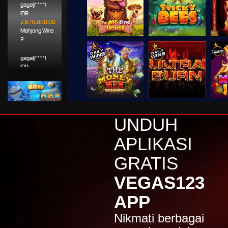
gagalj****t
IDR
2,676,000.00
Mahjong Wins
2
gagalj****t
IDR
2,443,200.00
Mahjong Wins
2
gagalj****t
UNDUH
IDR
2,416,000.00
APLIKASI
Mahjong Wins
2
GRATIS
aaa****8
IDR
VEGAS123
2,374,200.00
Starlight
APP
Princess Super
Scatter
Nikmati berbagai
l****l