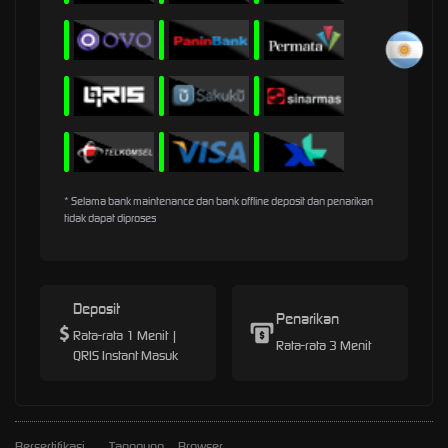
* Selama bank maintenance dan bank offline deposit dan penarikan
tidak dapat diproses
Deposit
Penarikan
Rata-rata 1 Menit |
Rata-rata 3 Menit
QRIS Instant Masuk
Bersertifikasi
Tanggung
Browser