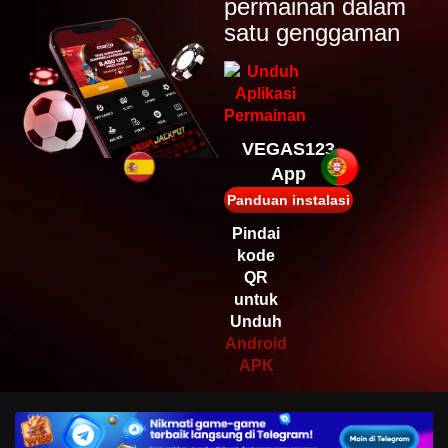
permainan dalam
IDR
satu genggaman
5,734,800.00
Sweet
Bonanza
2500
aaa****8
IDR
VEGAS123
3,895,800.00
App
Starlight
Princess Super
Panduan instalasi
Scatter
Pindai
gagalj****t
kode
IDR
QR
3,138,000.00
Mahjong Wins
untuk
2
Unduh
Android
gagalj****t
APK
IDR
3,116,000.00
Mahjong Wins
2