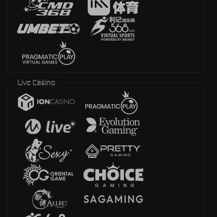
Live Casino