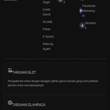
Togel
3
Facebook
Crash
Messeng
Game
er
Arcade
faceboo
k
Poker
E-Sports
Sabung
Ayam
TARUHAN SLOT
Penyedia slot online dengan beragam pilihan game menarik yang memudahkan
pemain untuk mencapai jackpot
TARUHAN OLAHRAGA