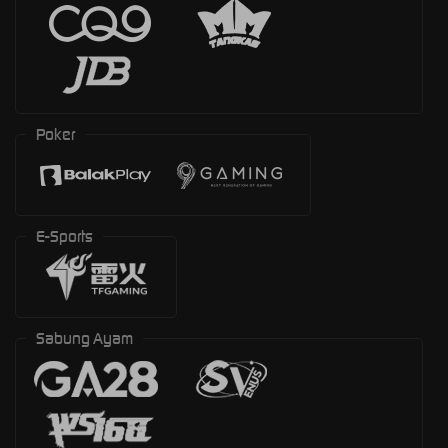
Poker
E-Sports
Sabung Ayam